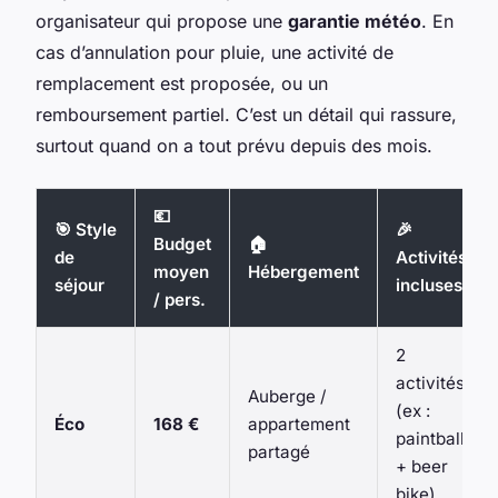
organisateur qui propose une
garantie météo
. En
cas d’annulation pour pluie, une activité de
remplacement est proposée, ou un
remboursement partiel. C’est un détail qui rassure,
surtout quand on a tout prévu depuis des mois.
💶
🎯 Style
🎉
Budget
🏠
de
Activités
moyen
Hébergement
séjour
incluses
/ pers.
2
activités
Auberge /
(ex :
Éco
168 €
appartement
paintball
partagé
+ beer
bike)