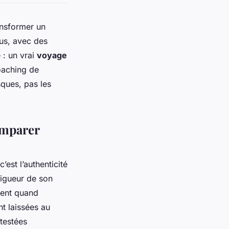
ansformer un
çus, avec des
 : un vrai
voyage
coaching de
sques, pas les
comparer
’est l’authenticité
rigueur de son
vent quand
nt laissées au
 testées