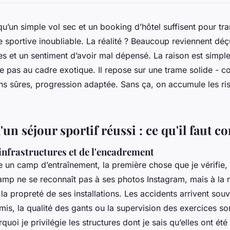
qu’un simple vol sec et un booking d’hôtel suffisent pour tr
e sportive inoubliable. La réalité ? Beaucoup reviennent dé
es et un sentiment d’avoir mal dépensé. La raison est simple
te pas au cadre exotique. Il repose sur une trame solide - 
ions sûres, progression adaptée. Sans ça, on accumule les ri
d'un séjour sportif réussi : ce qu'il faut 
infrastructures et de l'encadrement
e un camp d’entraînement, la première chose que je vérifie, c
amp ne se reconnaît pas à ses photos Instagram, mais à la 
la propreté de ses installations. Les accidents arrivent sou
mis, la qualité des gants ou la supervision des exercices so
quoi je privilégie les structures dont je sais qu’elles ont été