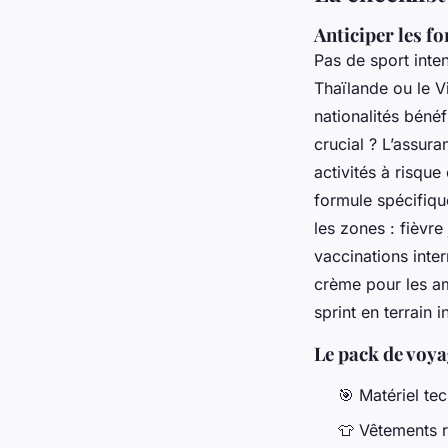
Anticiper les fo
Pas de sport inte
Thaïlande ou le Vi
nationalités béné
crucial ? L’assur
activités à risqu
formule spécifiqu
les zones : fièvr
vaccinations inter
crème pour les am
sprint en terrain 
Le pack de voya
🎯 Matériel te
👕 Vêtements r