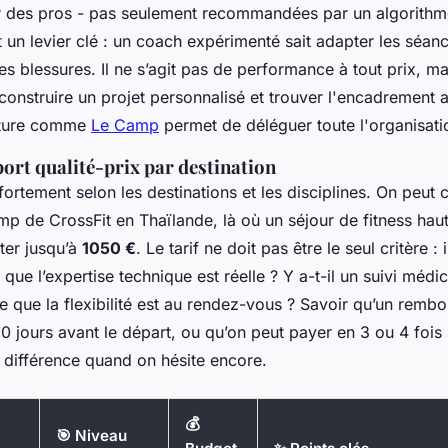
 des pros - pas seulement recommandées par un algorithm
 un levier clé : un coach expérimenté sait adapter les séanc
les blessures. Il ne s’agit pas de performance à tout prix, m
construire un projet personnalisé et trouver l'encadrement a
cture comme
Le Camp
permet de déléguer toute l'organisatio
ort qualité-prix par destination
 fortement selon les destinations et les disciplines. On peut
p de CrossFit en Thaïlande, là où un séjour de fitness ha
ter jusqu’à
1050 €
. Le tarif ne doit pas être le seul critère :
e que l’expertise technique est réelle ? Y a-t-il un suivi médic
ce que la flexibilité est au rendez-vous ? Savoir qu’un remb
0 jours avant le départ, ou qu’on peut payer en 3 ou 4 fois 
a différence quand on hésite encore.
💰
🎯 Niveau