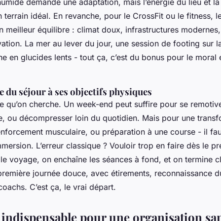
humide demande une adaptation, mais l’énergie du lieu et la 
terrain idéal. En revanche, pour le CrossFit ou le fitness, 
n meilleur équilibre : climat doux, infrastructures modernes,
ation. La mer au lever du jour, une session de footing sur la
he en glucides lents - tout ça, c’est du bonus pour le moral e
e du séjour à ses objectifs physiques
 qu’on cherche. Un week-end peut suffire pour se remotiver
ne, ou décompresser loin du quotidien. Mais pour une transfo
enforcement musculaire, ou préparation à une course - il fa
mmersion. L’erreur classique ? Vouloir trop en faire dès le p
 le voyage, on enchaîne les séances à fond, et on termine cl
première journée douce, avec étirements, reconnaissance du
coachs. C’est ça, le vrai départ.
 indispensable pour une organisation san