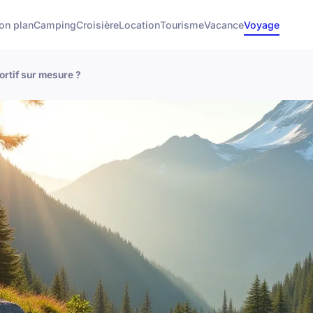
on plan
Camping
Croisière
Location
Tourisme
Vacance
Voyage
rtif sur mesure ?