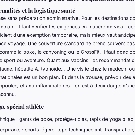
rmalités et la logistique santé
nse sans préparation administrative. Pour les destinations 
etnam, il faut vérifier les exigences en matière de visa - ce
ficient d’une exemption temporaire, mais mieux vaut anticipe
ance voyage. Une couverture standard ne prend souvent pas
e comme la boxe, le canyoning ou le CrossFit. Il faut donc o
e sport ou aventure. Quant aux vaccins, les recommandatio
e jaune, hépatite A, typhoïde… Une visite chez le médecin ou
nationales est un bon plan. Et dans la trousse, prévoir des 
poules, et anti-inflammatoires - on est à deux doigts d’une
inconnu.
ge spécial athlète
chnique : gants de boxe, protège-tibias, tapis de yoga pliab
espirants : shorts légers, tops techniques anti-transpiration