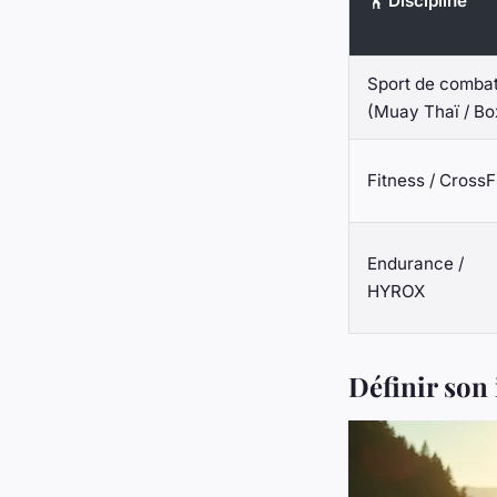
🏋️ Discipline
Sport de comba
(Muay Thaï / Bo
Fitness / CrossF
Endurance /
HYROX
Définir son 