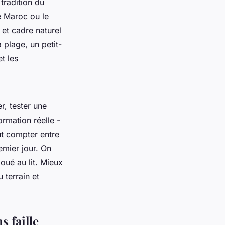
tradition du
le Maroc ou le
 et cadre naturel
 plage, un petit-
t les
, tester une
rmation réelle -
ut compter entre
remier jour. On
oué au lit. Mieux
 terrain et
s faille