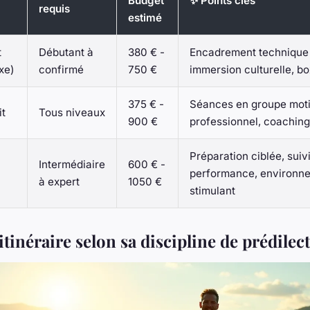
Budget
✨ Points clés
requis
estimé
t
Débutant à
380 € -
Encadrement technique 
xe)
confirmé
750 €
immersion culturelle, bo
375 € -
Séances en groupe moti
it
Tous niveaux
900 €
professionnel, coaching 
Préparation ciblée, suiv
Intermédiaire
600 € -
performance, environne
à expert
1050 €
stimulant
itinéraire selon sa discipline de prédilec