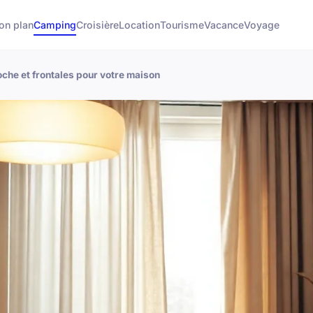
on plan
Camping
Croisière
Location
Tourisme
Vacance
Voyage
che et frontales pour votre maison