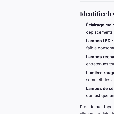
Identifier l
Éclairage main
déplacements n
Lampes LED
:
faible consom
Lampes recha
entretenues to
Lumière roug
sommeil des a
Lampes de sé
domestique en
Près de huit foye
silence soudain, l