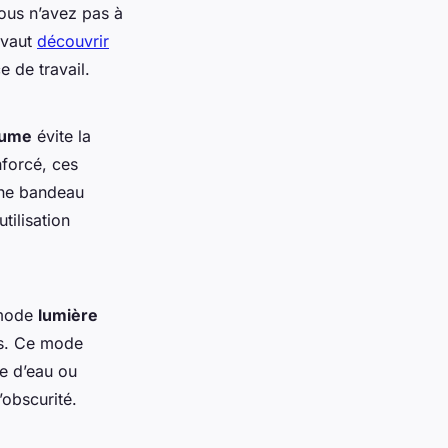
vous n’avez pas à
 vaut
découvrir
 de travail.
lume
évite la
nforcé, ces
une bandeau
tilisation
 mode
lumière
es. Ce mode
re d’eau ou
’obscurité.