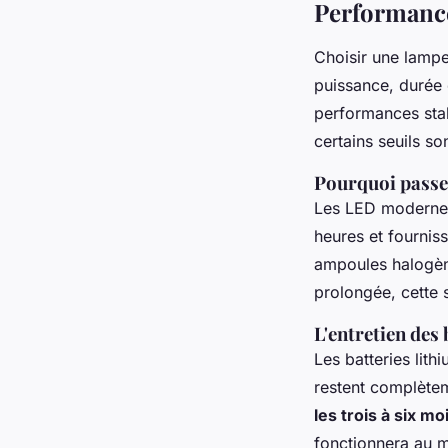
Performances
Choisir une lampe
puissance, durée 
performances stab
certains seuils son
Pourquoi passe
Les LED modernes
heures et fournis
ampoules halogènes
prolongée, cette s
L'entretien des 
Les batteries lit
restent complète
les trois à six mo
fonctionnera au m