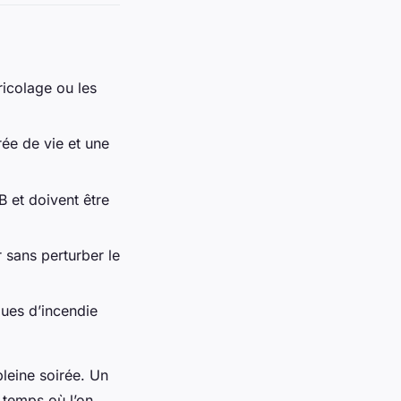
ricolage ou les
rée de vie et une
B et doivent être
 sans perturber le
ques d’incendie
pleine soirée. Un
n temps où l’on