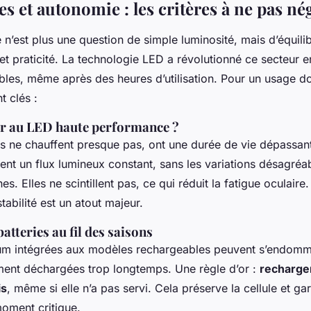
 et autonomie : les critères à ne pas né
 n’est plus une question de simple luminosité, mais d’équili
et praticité. La technologie LED a révolutionné ce secteur e
les, même après des heures d’utilisation. Pour un usage d
t clés :
r au LED haute performance ?
 ne chauffent presque pas, ont une durée de vie dépassan
sent un flux lumineux constant, sans les variations désagréa
. Elles ne scintillent pas, ce qui réduit la fatigue oculair
tabilité est un atout majeur.
batteries au fil des saisons
hium intégrées aux modèles rechargeables peuvent s’endomma
ment déchargées trop longtemps. Une règle d’or :
recharger
is
, même si elle n’a pas servi. Cela préserve la cellule et gar
oment critique.