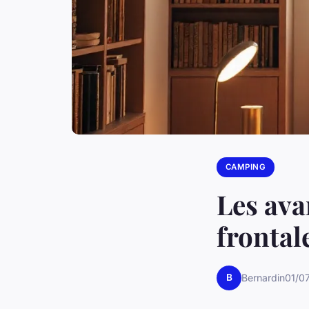
CAMPING
Les ava
frontal
B
Bernardin
01/0