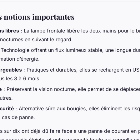
es notions importantes
s libres
: La lampe frontale libère les deux mains pour le b
octurnes en suivant le regard.
 Technologie offrant un flux lumineux stable, une longue du
mation d’énergie.
rgeables
: Pratiques et durables, elles se rechargent en US
us les 3 à 6 mois.
e
: Préservant la vision nocturne, elle permet de se déplacer
utres.
curité
: Alternative sûre aux bougies, elles éliminent les ris
 cas de panne.
rs sur dix ont déjà dû faire face à une panne de courant en 
es appareils éteints, et cette obscurité totale qui rappelle u