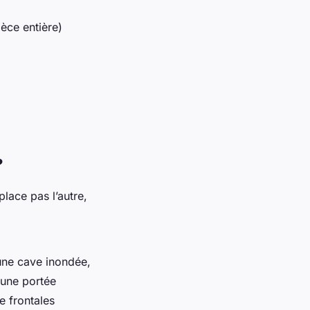
ièce entière)
?
lace pas l’autre,
une cave inondée,
 une portée
e frontales