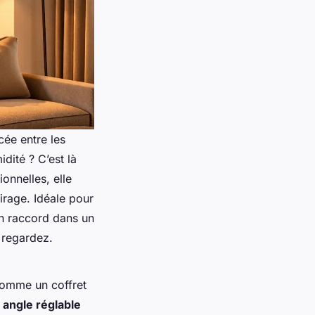
ée entre les
dité ? C’est là
onnelles, elle
irage. Idéale pour
un raccord dans un
 regardez.
 comme un coffret
n
angle réglable