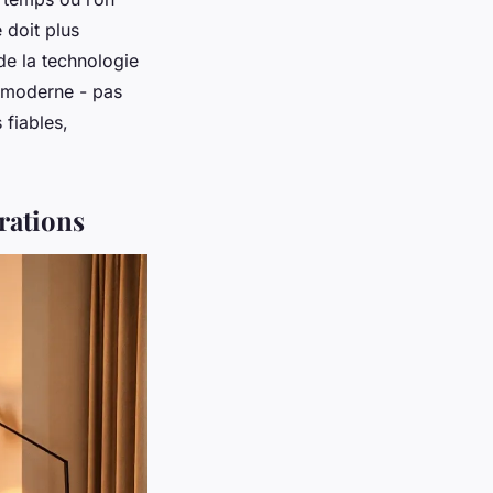
 doit plus
 de la technologie
t moderne - pas
 fiables,
arations