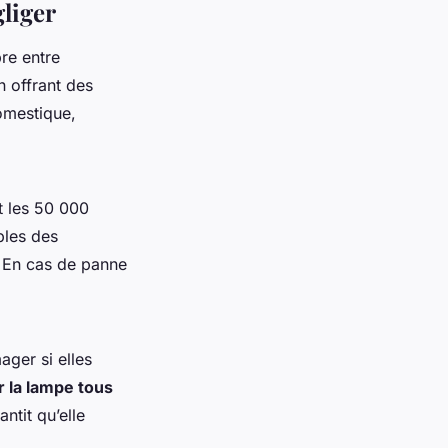
gliger
bre entre
n offrant des
omestique,
t les 50 000
bles des
e. En cas de panne
ger si elles
 la lampe tous
antit qu’elle