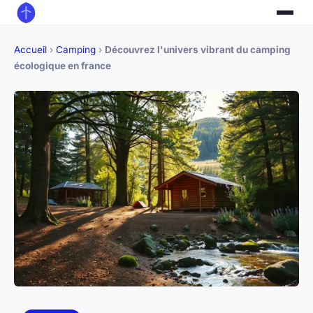
Accueil
›
Camping
›
Découvrez l'univers vibrant du camping
écologique en france