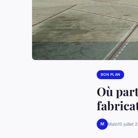
BON PLAN
Où part
fabrica
M
Malo
10 juillet