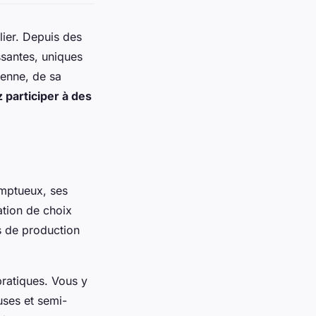
lier. Depuis des
ssantes, uniques
ienne, de sa
 participer à des
omptueux, ses
ation de choix
s de production
pratiques. Vous y
euses et semi-