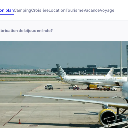
on plan
Camping
Croisière
Location
Tourisme
Vacance
Voyage
abrication de bijoux en Inde?