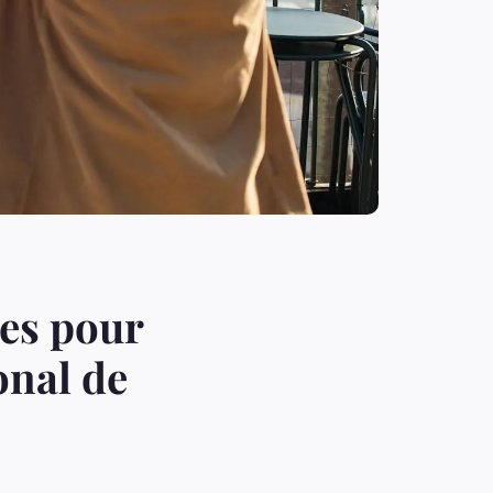
res pour
onal de