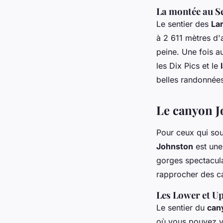
La montée au Se
Le sentier des
Lar
à 2 611 mètres d'a
peine. Une fois 
les Dix Pics et le
belles randonnée
Le canyon J
Pour ceux qui sou
Johnston
est une
gorges spectacula
rapprocher des c
Les Lower et Up
Le sentier du
can
où vous pouvez vo