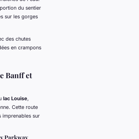
portion du sentier
es sur les gorges
ec des chutes
idées en crampons
e Banff et
u
lac Louise
,
enne. Cette route
s imprenables sur
ley Parkway