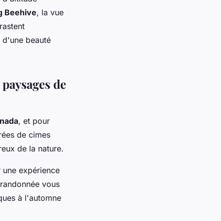
g Beehive
, la vue
rastent
l d'une beauté
s paysages de
nada
, et pour
urées de cimes
eux de la nature.
r une expérience
 randonnée vous
iques à l'automne