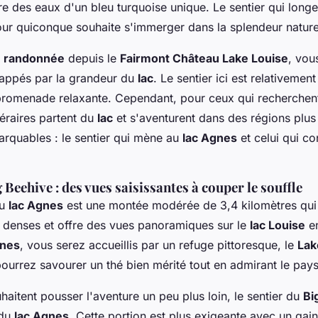
re des eaux d'un bleu turquoise unique. Le sentier qui long
ur quiconque souhaite s'immerger dans la splendeur naturel
e
randonnée
depuis le
Fairmont Château Lake Louise
, vou
appés par la grandeur du
lac
. Le sentier ici est relativement 
 promenade relaxante. Cependant, pour ceux qui recherchen
inéraires partent du
lac
et s'aventurent dans des régions plus
rquables : le sentier qui mène au
lac Agnes
et celui qui c
 Beehive : des vues saisissantes à couper le souffle
au
lac Agnes
est une montée modérée de 3,4 kilomètres qu
s denses et offre des vues panoramiques sur le
lac Louise
en
gnes
, vous serez accueillis par un refuge pittoresque, le
Lak
pourrez savourer un thé bien mérité tout en admirant le pay
haitent pousser l'aventure un peu plus loin, le sentier du
Bi
 du
lac Agnes
. Cette portion est plus exigeante avec un gain