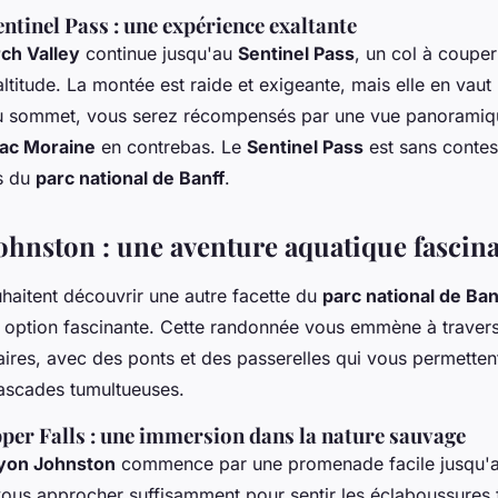
ntinel Pass : une expérience exaltante
ch Valley
continue jusqu'au
Sentinel Pass
, un col à couper
ltitude. La montée est raide et exigeante, mais elle en vaut
au sommet, vous serez récompensés par une vue panoramiqu
lac Moraine
en contrebas. Le
Sentinel Pass
est sans contes
s du
parc national de Banff
.
ohnston : une aventure aquatique fascin
haitent découvrir une autre facette du
parc national de Ban
 option fascinante. Cette randonnée vous emmène à travers
ires, avec des ponts et des passerelles qui vous permetten
ascades tumultueuses.
per Falls : une immersion dans la nature sauvage
yon Johnston
commence par une promenade facile jusqu'
us approcher suffisamment pour sentir les éclaboussures f