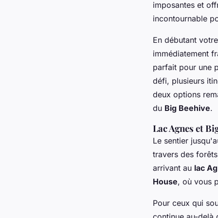
imposantes et off
incontournable po
En débutant votr
immédiatement fr
parfait pour une
défi, plusieurs it
deux options rema
du
Big Beehive
.
Lac Agnes et Big
Le sentier jusqu'
travers des forêt
arrivant au
lac A
House
, où vous 
Pour ceux qui sou
continue au-delà