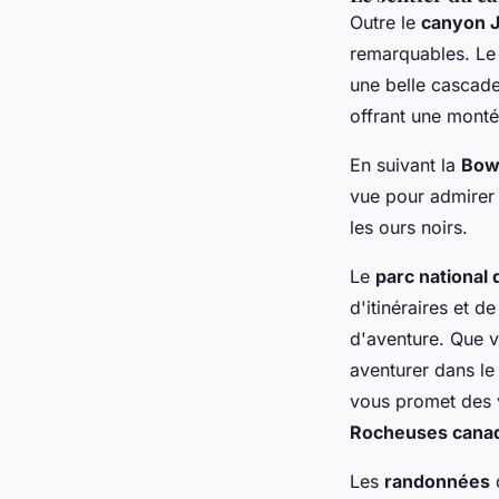
Outre le
canyon 
remarquables. L
une belle cascad
offrant une montée
En suivant la
Bow
vue pour admirer l
les ours noirs.
Le
parc national 
d'itinéraires et d
d'aventure. Que v
aventurer dans l
vous promet des v
Rocheuses cana
Les
randonnées