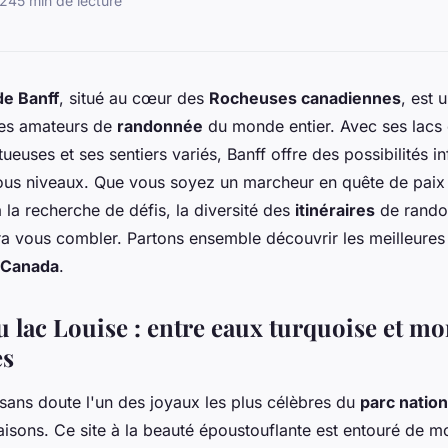
024
5 min de lecture
de Banff
, situé au cœur des
Rocheuses canadiennes
, est 
 les amateurs de
randonnée
du monde entier. Avec ses lacs c
uses et ses sentiers variés, Banff offre des possibilités in
ous niveaux. Que vous soyez un marcheur en quête de paix e
 la recherche de défis, la diversité des
itinéraires
de rando
ra vous combler. Partons ensemble découvrir les meilleure
Canada
.
u lac Louise : entre eaux turquoise et m
es
sans doute l'un des joyaux les plus célèbres du
parc nation
isons. Ce site à la beauté époustouflante est entouré de 