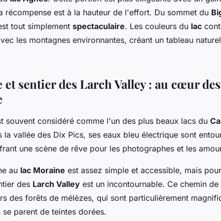
s la récompense est à la hauteur de l'effort. Du sommet du
Bi
st tout simplement
spectaculaire
. Les couleurs du
lac
cont
ec les montagnes environnantes, créant un tableau nature
et sentier des Larch Valley : au cœur de
e
t souvent considéré comme l'un des plus beaux lacs du
Ca
 la vallée des Dix Pics, ses eaux bleu électrique sont ento
ffrant une scène de rêve pour les photographes et les amour
ène au
lac Moraine
est assez simple et accessible, mais pou
ntier des
Larch Valley
est un incontournable. Ce chemin de
ers des forêts de mélèzes, qui sont particulièrement magnif
s se parent de teintes dorées.