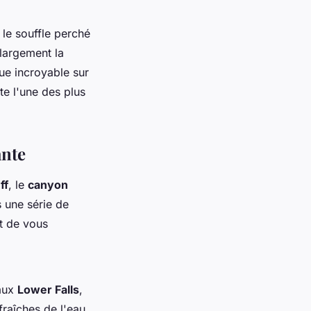
 le souffle perché
 largement la
e incroyable sur
te l'une des plus
ante
ff
, le
canyon
 une série de
t de vous
aux
Lower Falls
,
raîches de l'eau.