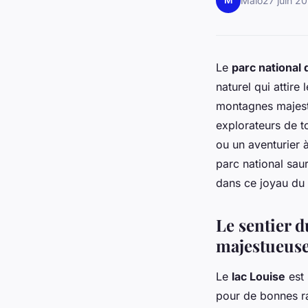
M
Malo
27 juin 2
Le
parc national 
naturel qui attire
montagnes majestue
explorateurs de t
ou un aventurier à
parc national sau
dans ce joyau du
Le sentier d
majestueus
Le
lac Louise
est 
pour de bonnes ra