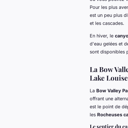
Pour les plus ave
est un peu plus di
et les cascades.
En hiver, le
canyo
d'eau gelées et 
sont disponibles p
La Bow Vall
Lake Louise
La
Bow Valley P
offrant une altern
est le point de d
les
Rocheuses c
Le sentier du c