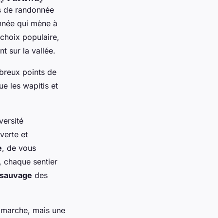
s de randonnée
nnée qui mène à
 choix populaire,
t sur la vallée.
breux points de
ue les wapitis et
versité
verte et
e
, de vous
, chaque sentier
 sauvage
des
 marche, mais une