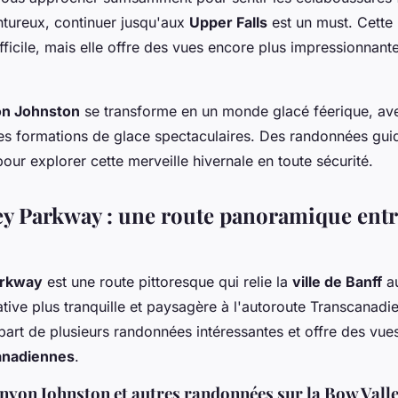
ntureux, continuer jusqu'aux
Upper Falls
est un must. Cette 
fficile, mais elle offre des vues encore plus impressionnant
n Johnston
se transforme en un monde glacé féerique, av
des formations de glace spectaculaires. Des randonnées gu
our explorer cette merveille hivernale en toute sécurité.
ey Parkway : une route panoramique entr
arkway
est une route pittoresque qui relie la
ville de Banff
a
ative plus tranquille et paysagère à l'autoroute Transcanadi
épart de plusieurs randonnées intéressantes et offre des vue
anadiennes
.
anyon Johnston et autres randonnées sur la Bow Val