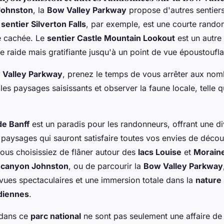
Johnston
, la
Bow Valley Parkway
propose d'autres sentier
e
sentier Silverton Falls
, par exemple, est une courte rando
e cachée. Le
sentier Castle Mountain Lookout
est un autre
 raide mais gratifiante jusqu'à un point de vue époustouflan
 Valley Parkway
, prenez le temps de vous arrêter aux nom
es paysages saisissants et observer la faune locale, telle q
de Banff
est un paradis pour les randonneurs, offrant une di
e paysages qui sauront satisfaire toutes vos envies de décou
ous choisissiez de flâner autour des
lacs Louise
et
Morain
e
canyon Johnston
, ou de parcourir la
Bow Valley Parkway
ues spectaculaires et une immersion totale dans la
nature
diennes
.
dans ce
parc national
ne sont pas seulement une affaire de