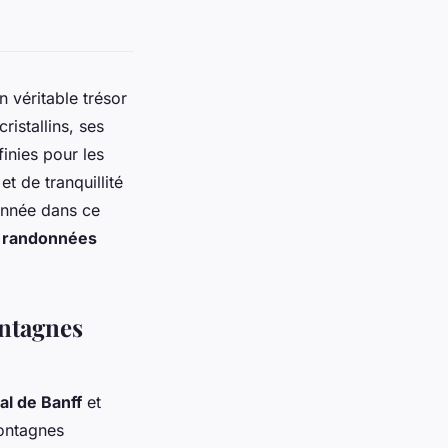
un véritable trésor
ristallins, ses
finies pour les
t de tranquillité
nnée dans ce
s
randonnées
ontagnes
al de Banff
et
montagnes