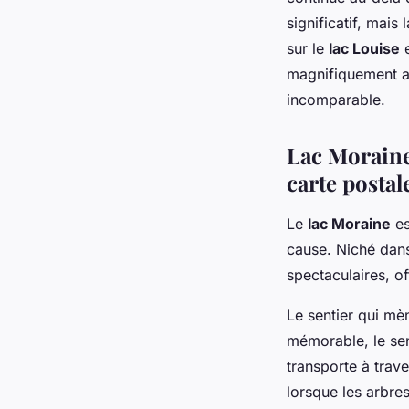
significatif, mai
sur le
lac Louise
e
magnifiquement av
incomparable.
Lac Moraine 
carte postal
Le
lac Moraine
es
cause. Niché dans
spectaculaires, o
Le sentier qui m
mémorable, le se
transporte à trav
lorsque les arbre