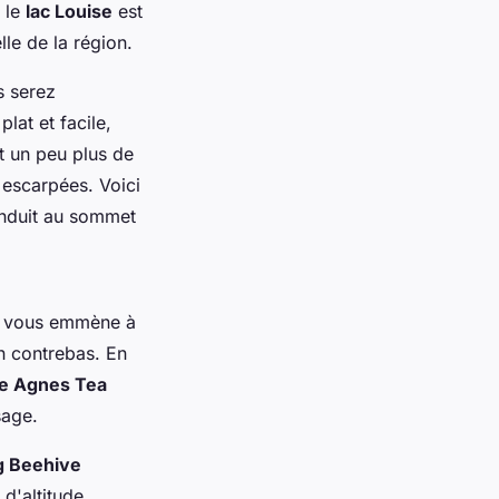
e le
lac Louise
est
le de la région.
s serez
plat et facile,
t un peu plus de
 escarpées. Voici
onduit au sommet
i vous emmène à
 contrebas. En
e Agnes Tea
sage.
g Beehive
 d'altitude